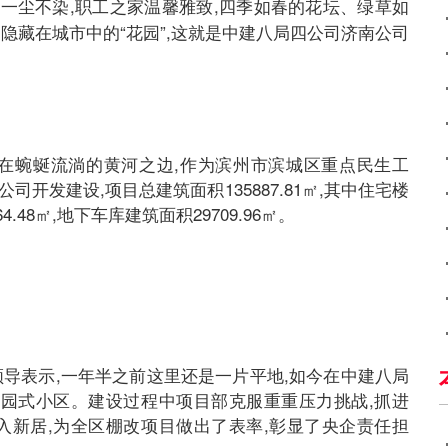
面一尘不染,职工之家温馨雅致,四季如春的花坛、绿草如
隐藏在城市中的“花园”,这就是中建八局四公司济南公司
落在蜿蜒流淌的黄河之边,作为滨州市滨城区重点民生工
司开发建设,项目总建筑面积135887.81㎡,其中住宅楼
4.48㎡,地下车库建筑面积29709.96㎡。
领导表示,一年半之前这里还是一片平地,如今在中建八局
花园式小区。建设过程中项目部克服重重压力挑战,抓进
入新居,为全区棚改项目做出了表率,彰显了央企责任担