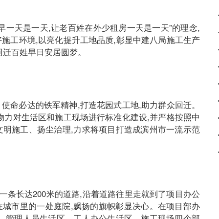
早一天是一天,让老百姓在外少租房一天是一天”的理念,
施工环境,以亮化提升工地品质,彰显中建八局施工生产
回迁百姓早日安居圆梦。
、使命必达的铁军精神,打造花园式工地,助力群众回迁。
物力对生活区和施工现场进行标准化建设,并严格按照中
文明施工、扬尘治理,力求将项目打造成滨州市一流示范
一条长达200米的道路,沿着道路往里走就到了项目办公
嵌在城市里的一处庭院,飘扬的旗帜彰显决心。在项目部办
区、管理人员生活区、工人办公生活区、施工现场四个部