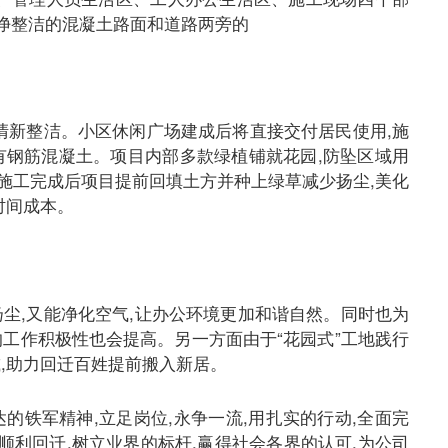
干净整洁的混凝土路面和道路两旁的
般清新整洁。小区休闲广场建成后将直接交付居民使用,施
有钢筋混凝土。项目内部多款绿植铺就花园,防坠区域用
施工完成后项目提前回填土方并种上绿草减少扬尘,美化
时间成本。
扬尘,又能净化空气,让办公环境更加和谐自然。同时也为
工作积极性也会提高。另一方面由于“花园式”工地践行
,助力回迁百姓提前搬入新居。
的铁军精神,立足岗位,永争一流,用扎实的行动,全面完
顺利回迁,树立业界的标杆,赢得社会各界的认可,为公司