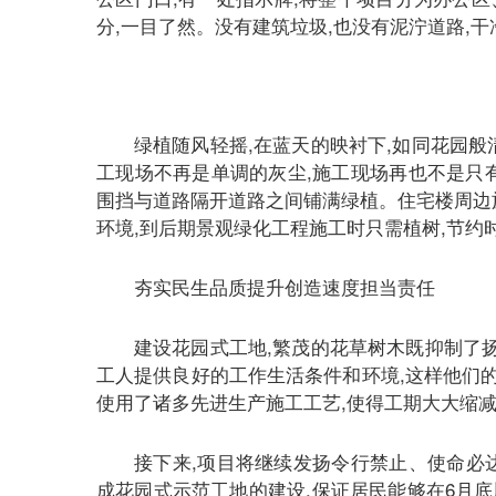
分,一目了然。没有建筑垃圾,也没有泥泞道路,
绿植随风轻摇,在蓝天的映衬下,如同花园
工现场不再是单调的灰尘,施工现场再也不是只
围挡与道路隔开道路之间铺满绿植。住宅楼周边
环境,到后期景观绿化工程施工时只需植树,节约
夯实民生品质提升创造速度担当责任
建设花园式工地,繁茂的花草树木既抑制了
工人提供良好的工作生活条件和环境,这样他们的
使用了诸多先进生产施工工艺,使得工期大大缩减
接下来,项目将继续发扬令行禁止、使命必达
成花园式示范工地的建设,保证居民能够在6月底