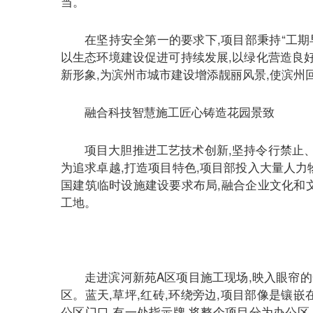
当。
在坚持安全第一的要求下,项目部秉持“工期
以生态环境建设促进可持续发展,以绿化营造良好
新形象,为滨州市城市建设增添靓丽风景,使滨州
融合科技智慧施工匠心铸造花园景致
项目大胆推进工艺技术创新,坚持令行禁止
为追求卓越,打造项目特色,项目部投入大量人力
国建筑临时设施建设要求布局,融合企业文化和
工地。
走进滨河新苑A区项目施工现场,映入眼帘的
区。蓝天,草坪,红砖,环绕旁边,项目部像是镶
公区门口,有一处指示牌,将整个项目分为办公