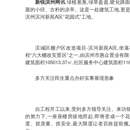
绿植葱葱,绿草盈盈,硬化路
新锐滨州网讯
茵的小径、古朴的凉亭。这是一处建筑工地,更是
滨州滨河新苑A区“花园式”工地。
滨城区棚户区改造项目-滨河新苑A区,坐
程“六大棚改安置区”之一,由滨州市惠众置业有限公
建筑面积105013.37㎡,社区服务中心建筑面积116
多方关注民生重点办好实事展现形象
自工程开工以来,受到多方领导关注。来访
的努力下,一座座楼房拔地而起,即将变成一个
度、抓质量、抓安全,最大限度让老百姓提前搬