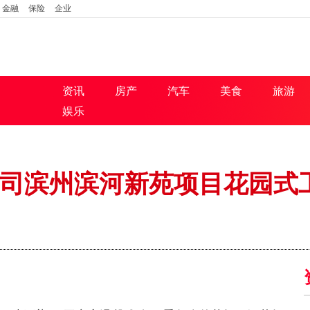
金融
保险
企业
资讯
房产
汽车
美食
旅游
娱乐
司滨州滨河新苑项目花园式