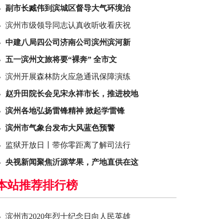
副市长臧伟到滨城区督导大气环境治
滨州市级领导同志认真收听收看庆祝
中建八局四公司济南公司滨州滨河新
五一滨州文旅将要“裸奔” 全市文
滨州开展森林防火应急通讯保障演练
赵升田院长会见宋永祥市长，推进校地
滨州各地弘扬雷锋精神 掀起学雷锋
滨州市气象台发布大风蓝色预警
监狱开放日丨带你零距离了解司法行
央视新闻聚焦沂源苹果，产地直供在这
本站推荐排行榜
滨州市2020年烈士纪念日向人民英雄